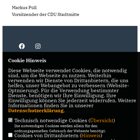
Markus Püll
Vorsitzender der CDU Stadtmitte
Cookie Hinweis
Diese Webseite verwendet Cookies, die notwendig
IMPRESSUM
DATENSCHUTZ
KONTAKT
sind, um die Webseite zu nutzen. Weiterhin
verwenden wir Dienste von Drittanbietern, die uns
CDU NRW
helfen, unser Webangebot zu verbessern (Website-
Optmierung). Für die Verwendung bestimmter
Dienste, benötigen wir Ihre Einwilligung. Ihre
CDU Ruhr
Einwilligung können Sie jederzeit widerrufen. Weitere
Informationen finden Sie in unserer
Datenschutzerklärung
.
CDU-Fraktion im Landtag NRW
Technisch notwendige Cookies (
Übersicht
)
CDU-Fraktion im Ruhrparlament
Die notwendigen Cookies werden allein für den
ordnungsgemäßen Gebrauch der Webseite benötigt.
Cookies von Drittanbietern (
Hinweis
)
CDU Deutschland