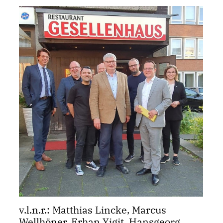
v.l.n.r.: Matthias Lincke, Marcus
Wellhöner, Erhan Yigit, Hansgeorg