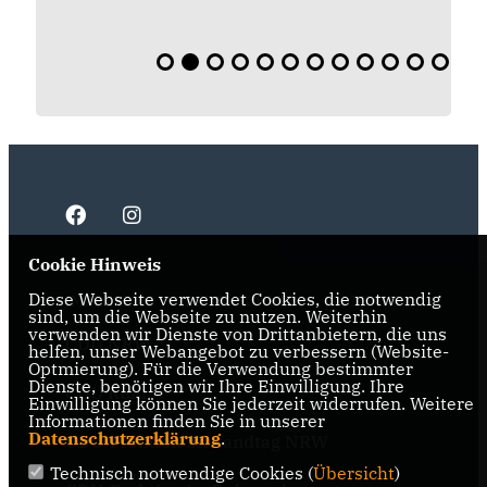
Cookie Hinweis
Diese Webseite verwendet Cookies, die notwendig
IMPRESSUM
DATENSCHUTZ
KONTAKT
sind, um die Webseite zu nutzen. Weiterhin
verwenden wir Dienste von Drittanbietern, die uns
CDU NRW
helfen, unser Webangebot zu verbessern (Website-
Optmierung). Für die Verwendung bestimmter
Dienste, benötigen wir Ihre Einwilligung. Ihre
CDU Ruhr
Einwilligung können Sie jederzeit widerrufen. Weitere
Informationen finden Sie in unserer
Datenschutzerklärung
.
CDU-Fraktion im Landtag NRW
Technisch notwendige Cookies (
Übersicht
)