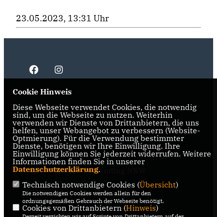
23.05.2023, 13:31 Uhr
Cookie Hinweis
Diese Webseite verwendet Cookies, die notwendig
IMPRESSUM
DATENSCHUTZ
KONTAKT
sind, um die Webseite zu nutzen. Weiterhin
verwenden wir Dienste von Drittanbietern, die uns
CDU NRW
helfen, unser Webangebot zu verbessern (Website-
Optmierung). Für die Verwendung bestimmter
Dienste, benötigen wir Ihre Einwilligung. Ihre
CDU Ruhr
Einwilligung können Sie jederzeit widerrufen. Weitere
Informationen finden Sie in unserer
Datenschutzerklärung
.
CDU-Fraktion im Landtag NRW
Technisch notwendige Cookies (
Übersicht
)
CDU-Fraktion im Ruhrparlament
Die notwendigen Cookies werden allein für den
ordnungsgemäßen Gebrauch der Webseite benötigt.
Cookies von Drittanbietern (
Hinweis
)
CDU Deutschland
Derzeit verzichten wir auf Scripte von Drittanbietern auf der