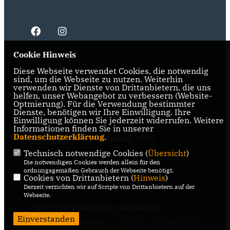
Cookie Hinweis
Diese Webseite verwendet Cookies, die notwendig
IMPRESSUM
DATENSCHUTZ
KONTAKT
sind, um die Webseite zu nutzen. Weiterhin
verwenden wir Dienste von Drittanbietern, die uns
CDU NRW
helfen, unser Webangebot zu verbessern (Website-
Optmierung). Für die Verwendung bestimmter
Dienste, benötigen wir Ihre Einwilligung. Ihre
CDU Ruhr
Einwilligung können Sie jederzeit widerrufen. Weitere
Informationen finden Sie in unserer
Datenschutzerklärung
.
CDU-Fraktion im Landtag NRW
Technisch notwendige Cookies (
Übersicht
)
CDU-Fraktion im Ruhrparlament
Die notwendigen Cookies werden allein für den
ordnungsgemäßen Gebrauch der Webseite benötigt.
Cookies von Drittanbietern (
Hinweis
)
CDU Deutschland
Derzeit verzichten wir auf Scripte von Drittanbietern auf der
Webseite.
CDU/CSU-Fraktion im Deutschen
Bundestag
Einverstanden
@2026 CDU Kreisverband
Realisation: Sharkness Media