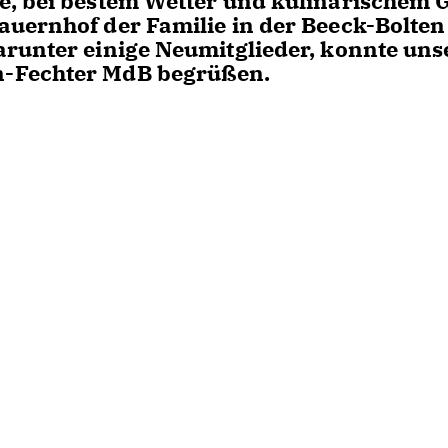
e, bei bestem Wetter und kulinarischem 
uernhof der Familie in der Beeck-Bolten 
arunter einige Neumitglieder, konnte uns
n-Fechter MdB begrüßen.