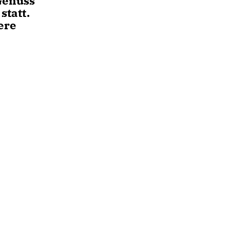
Genuss
statt.
ere