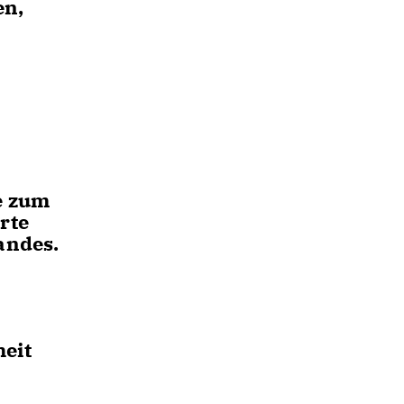
en,
W
e zum
rte
andes.
eit