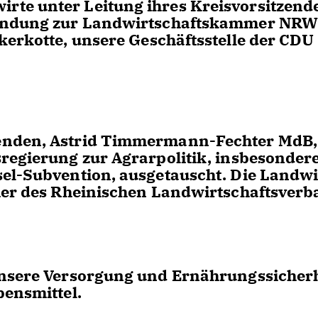
te unter Leitung ihres Kreisvorsitzend
rbindung zur Landwirtschaftskammer NR
kerkotte, unsere Geschäftsstelle der CDU
zenden, Astrid Timmermann-Fechter MdB,
sregierung zur Agrarpolitik, insbesonder
sel-Subvention, ausgetauscht. Die Landwi
pier des Rheinischen Landwirtschaftsverb
unsere Versorgung und Ernährungssicherh
bensmittel.