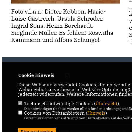
Foto v.l.n.r.: Dieter Kebben, Marie-
Luise Gastreich, Ursula Schröder,
Ingrid Sons, Heinz Borchardt,
Sieglinde Müller. Es fehlen: Roswitha
Kammann und Alfons Schüngel
t
Cookie Hinweis
Diese Webseite verwendet Cookies, die notwendig s
Webangebot zu verbessern (Website-Optmierung). F
IMPRESSUM
DATENSCHUTZ
jederzeit widerrufen. Weitere Informationen finde
KONTAKT
Technisch notwendige Cookies (
Übersicht
)
Die notwendigen Cookies werden allein für den ordnungsgemäße
Cookies von Drittanbietern (
Hinweis
)
Derzeit verzichten wir auf Scripte von Drittanbietern auf der Webs
Einverstanden
@2026 CDU Kreisverband Mülheim an der Ruhr