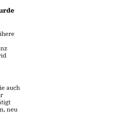
urde
rühere
inz
rid
ie auch
hr
tigt
n, neu