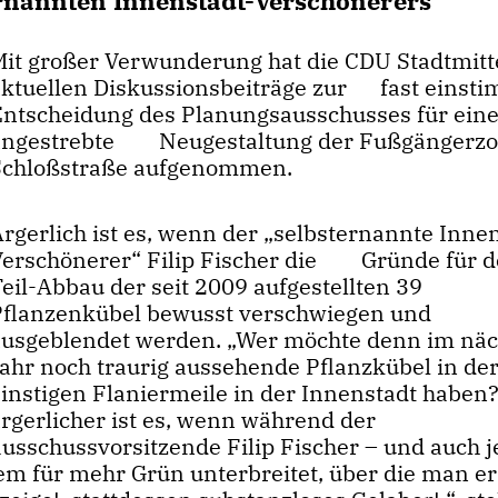
ernannten Innenstadt-Verschönerers“
Mit großer Verwunderung hat die CDU Stadtmitt
aktuellen Diskussionsbeiträge zur fast einst
Entscheidung des Planungsausschusses für ein
angestrebte Neugestaltung der Fußgängerz
Schloßstraße aufgenommen.
rgerlich ist es, wenn der „selbsternannte Inne
Verschönerer“ Filip Fischer die Gründe für 
eil-Abbau der seit 2009 aufgestellten 39
Pflanzenkübel bewusst verschwiegen und
ausgeblendet werden. „Wer möchte denn im nä
Jahr noch traurig aussehende Pflanzkübel in de
einstigen Flaniermeile in der Innenstadt haben
ärgerlicher ist es, wenn während der
sschussvorsitzende Filip Fischer – und auch j
em für mehr Grün unterbreitet, über die man er