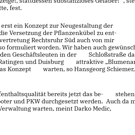
eige!, stattdessen substanzloses Gelaber! “, stel
mitte, fest.
, erst ein Konzept zur Neugestaltung der
r die Versetzung der Pflanzenkübel zu ent-
irksvertretung Rechtsruhr Süd auch von mir
o formuliert worden. Wir haben auch gewünsch
den Geschäftsleuten in der Schloßstraße da
ie Ratingen und Duisburg attraktive „Blumen
uf das Konzept warten, so Hansgeorg Schiemer
fenthaltsqualität bereits jetzt das be- stehe
cooter und PKW durchgesetzt werden. Auch da 
Verwaltung warten, meint Darko Medic,