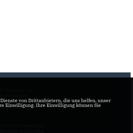
U-Fraktion im
hrparlament
ienste von Drittanbietern, die uns helfen, unser
 Einwilligung. Ihre Einwilligung können Sie
U Deutschland
U/CSU-Fraktion im
utschen Bundestag