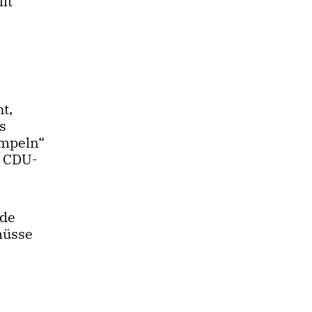
lt
t,
s
ampeln“
, CDU-
nde
müsse