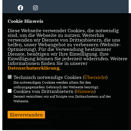
Cookie Hinweis
Diese Webseite verwendet Cookies, die notwendig
IMPRESSUM
DATENSCHUTZ
KONTAKT
sind, um die Webseite zu nutzen. Weiterhin
verwenden wir Dienste von Drittanbietern, die uns
CDU NRW
helfen, unser Webangebot zu verbessern (Website-
Optmierung). Für die Verwendung bestimmter
Dienste, benötigen wir Ihre Einwilligung. Ihre
CDU Ruhr
Einwilligung können Sie jederzeit widerrufen. Weitere
Informationen finden Sie in unserer
Datenschutzerklärung
.
CDU-Fraktion im Landtag NRW
Technisch notwendige Cookies (
Übersicht
)
CDU-Fraktion im Ruhrparlament
Die notwendigen Cookies werden allein für den
ordnungsgemäßen Gebrauch der Webseite benötigt.
Cookies von Drittanbietern (
Hinweis
)
CDU Deutschland
Derzeit verzichten wir auf Scripte von Drittanbietern auf der
Webseite.
CDU/CSU-Fraktion im Deutschen
Bundestag
Einverstanden
@2026 CDU Kreisverband
Realisation: Sharkness Media
Mülheim an der Ruhr
GmbH & Co. KG
Alle Rechte vorbehalten.