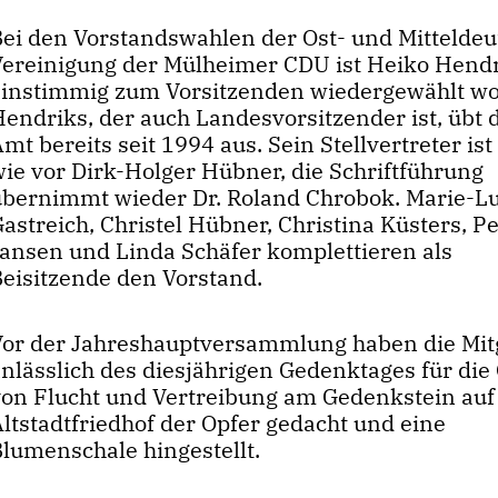
Bei den Vorstandswahlen der Ost- und Mittelde
Vereinigung der Mülheimer CDU ist Heiko Hend
einstimmig zum Vorsitzenden wiedergewählt w
endriks, der auch Landesvorsitzender ist, übt 
mt bereits seit 1994 aus. Sein Stellvertreter is
wie vor Dirk-Holger Hübner, die Schriftführung
übernimmt wieder Dr. Roland Chrobok. Marie-Lu
astreich, Christel Hübner, Christina Küsters, P
Jansen und Linda Schäfer komplettieren als
Beisitzende den Vorstand.
Vor der Jahreshauptversammlung haben die Mit
nlässlich des diesjährigen Gedenktages für die
von Flucht und Vertreibung am Gedenkstein au
ltstadtfriedhof der Opfer gedacht und eine
Blumenschale hingestellt.