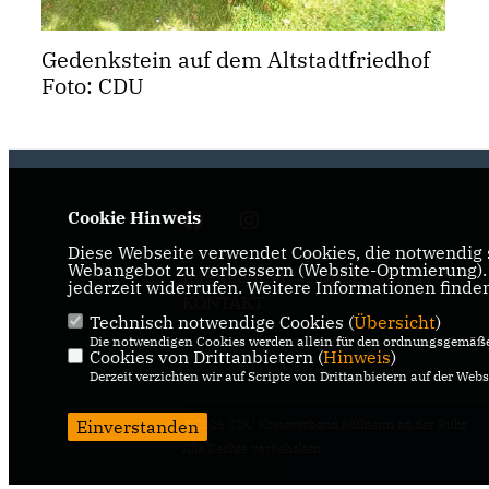
Gedenkstein auf dem Altstadtfriedhof
Foto: CDU
Cookie Hinweis
Diese Webseite verwendet Cookies, die notwendig s
Webangebot zu verbessern (Website-Optmierung). F
IMPRESSUM
DATENSCHUTZ
jederzeit widerrufen. Weitere Informationen finde
KONTAKT
Technisch notwendige Cookies (
Übersicht
)
Die notwendigen Cookies werden allein für den ordnungsgemäße
Cookies von Drittanbietern (
Hinweis
)
Derzeit verzichten wir auf Scripte von Drittanbietern auf der Webs
Einverstanden
@2026 CDU Kreisverband Mülheim an der Ruhr
Alle Rechte vorbehalten.