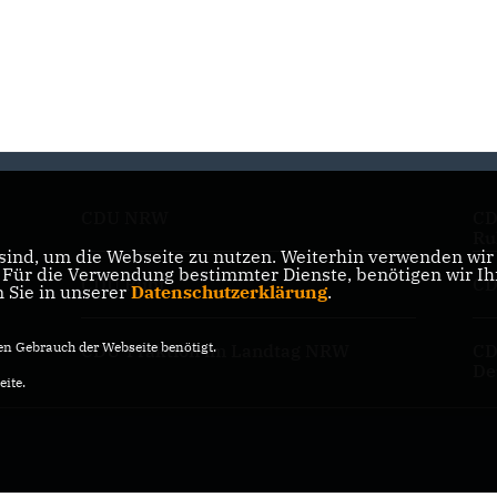
CDU NRW
CD
Ru
ind, um die Webseite zu nutzen. Weiterhin verwenden wir D
ür die Verwendung bestimmter Dienste, benötigen wir Ihre
CDU Ruhr
CD
n Sie in unserer
Datenschutzerklärung
.
n Gebrauch der Webseite benötigt.
CDU-Fraktion im Landtag NRW
CD
De
eite.