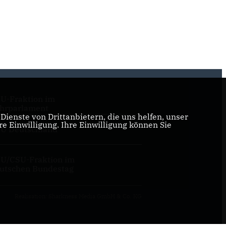
U-Fraktion im
hrparlament
ienste von Drittanbietern, die uns helfen, unser
 Einwilligung. Ihre Einwilligung können Sie
U Deutschland
U/CSU-Fraktion im
utschen Bundestag
Realisation: Sharkness Media GmbH & Co. KG