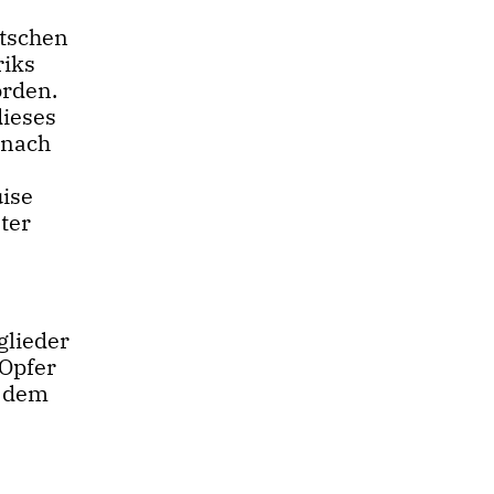
utschen
riks
orden.
dieses
t nach
ise
eter
glieder
 Opfer
f dem