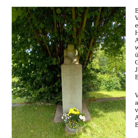
H
A
G
a
A