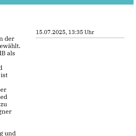
15.07.2025, 13:35 Uhr
n der
ewählt.
B als
d
ist
zer
ied
 zu
gner
ng und