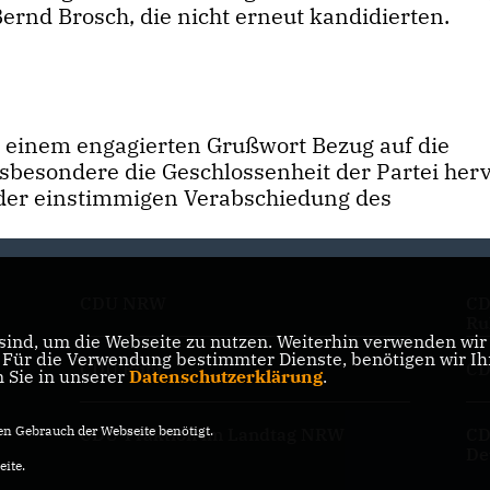
ernd Brosch, die nicht erneut kandidierten.
 einem engagierten Grußwort Bezug auf die
esondere die Geschlossenheit der Partei herv
i der einstimmigen Verabschiedung des
CDU NRW
CD
Ru
ind, um die Webseite zu nutzen. Weiterhin verwenden wir D
ür die Verwendung bestimmter Dienste, benötigen wir Ihre
CDU Ruhr
CD
n Sie in unserer
Datenschutzerklärung
.
n Gebrauch der Webseite benötigt.
CDU-Fraktion im Landtag NRW
CD
De
eite.