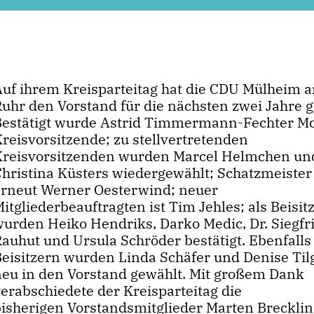
Auf ihrem Kreisparteitag hat die CDU Mülheim a
Ruhr den Vorstand für die nächsten zwei Jahre g
Bestätigt wurde Astrid Timmermann-Fechter Md
reisvorsitzende; zu stellvertretenden
Kreisvorsitzenden wurden Marcel Helmchen un
Christina Küsters wiedergewählt; Schatzmeister 
erneut Werner Oesterwind; neuer
itgliederbeauftragten ist Tim Jehles; als Beisit
wurden Heiko Hendriks, Darko Medic, Dr. Siegfr
Rauhut und Ursula Schröder bestätigt. Ebenfalls
Beisitzern wurden Linda Schäfer und Denise Til
neu in den Vorstand gewählt. Mit großem Dank
erabschiedete der Kreisparteitag die
bisherigen Vorstandsmitglieder Marten Breckli