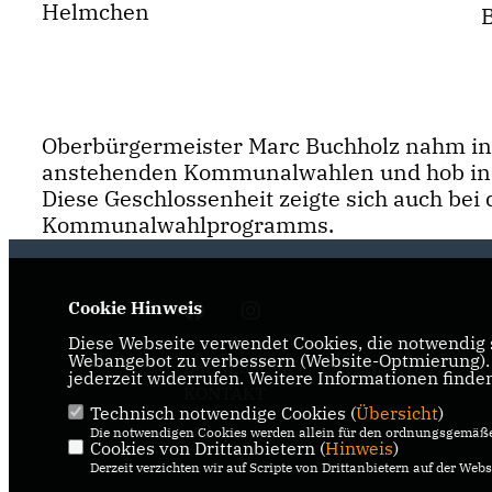
Helmchen
B
Oberbürgermeister Marc Buchholz nahm in
anstehenden Kommunalwahlen und hob insb
Diese Geschlossenheit zeigte sich auch be
Kommunalwahlprogramms.
Cookie Hinweis
Diese Webseite verwendet Cookies, die notwendig s
Webangebot zu verbessern (Website-Optmierung). F
IMPRESSUM
DATENSCHUTZ
jederzeit widerrufen. Weitere Informationen finde
KONTAKT
Technisch notwendige Cookies (
Übersicht
)
Die notwendigen Cookies werden allein für den ordnungsgemäße
Cookies von Drittanbietern (
Hinweis
)
Derzeit verzichten wir auf Scripte von Drittanbietern auf der Webs