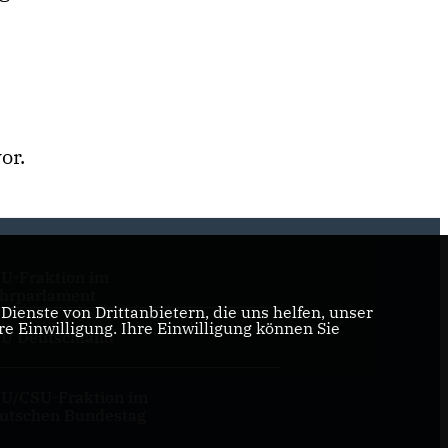
or.
U-Fraktion im
hrparlament
ienste von Drittanbietern, die uns helfen, unser
 Einwilligung. Ihre Einwilligung können Sie
U Deutschland
U/CSU-Fraktion im
utschen Bundestag